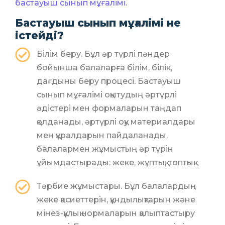
бастауыш сынып мұғалімі.
Бастауыш сынып мұғалімі не
істейді?
Білім беру. Бұл әр түрлі пәндер
бойынша балаларға білім, білік,
дағдыны беру процесі. Бастауыш
сынып мұғалімі оқытудың әртүрлі
әдістері мен формаларын таңдап
қолданады, әртүрлі оқу материалдары
мен құралдарын пайдаланады,
балалармен жұмыстың әр түрін
ұйымдастырады: жеке, жұптық, топтық.
Тәрбие жұмыстары. Бұл балалардың
жеке қасиеттерін, құндылықтарын және
мінез-құлық нормаларын қалыптастыру