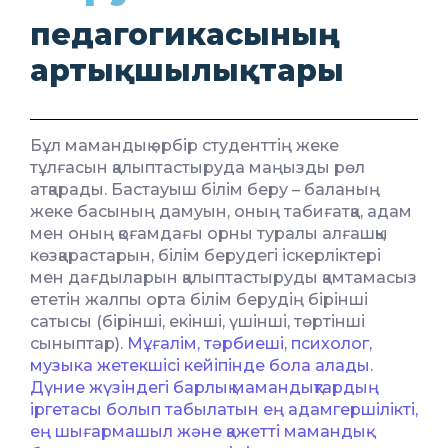
педагогикасының
артықшылықтары
Бұл мамандық әрбір студенттің жеке
тұлғасын қалыптастыруда маңызды рөл
атқарады. Бастауыш білім беру – баланың
жеке басының дамуын, оның табиғатқа, адам
мен оның қоғамдағы орны туралы алғашқы
көзқарастарын, білім берудегі іскерліктері
мен дағдыларын қалыптастыруды қамтамасыз
ететін жалпы орта білім берудің бірінші
сатысы (бірінші, екінші, үшінші, төртінші
сыныптар).
Мұғалім, тәрбиеші, психолог,
музыка жетекшісі кейіпінде бола алады.
Дүние жүзіндегі барлық мамандықтардың
іргетасы болып табылатын ең адамгершілікті,
ең шығармашыл және қажетті мамандық-