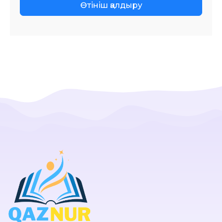
Өтініш қалдыру