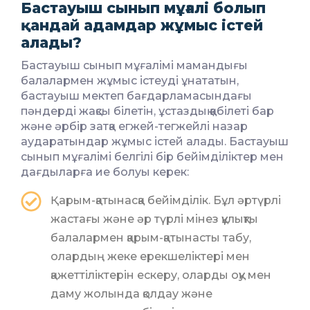
Бастауыш сынып мұғалі болып
қандай адамдар жұмыс істей
алады?
Бастауыш сынып мұғалімі мамандығы
балалармен жұмыс істеуді ұнататын,
бастауыш мектеп бағдарламасындағы
пәндерді жақсы білетін, ұстаздық қабілеті бар
және әрбір затқа егжей-тегжейлі назар
аударатындар жұмыс істей алады. Бастауыш
сынып мұғалімі белгілі бір бейімділіктер мен
дағдыларға ие болуы керек:
Қарым-қатынасқа бейімділік. Бұл әртүрлі
жастағы және әр түрлі мінез құлықты
балалармен қарым-қатынасты табу,
олардың жеке ерекшеліктері мен
қажеттіліктерін ескеру, оларды оқу мен
даму жолында қолдау және