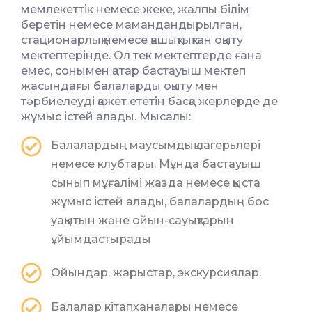
мемлекеттік немесе жеке, жалпы білім
беретін немесе мамандандырылған,
стационарлық немесе қашықтықтан оқыту
мектептерінде. Ол тек мектептерде ғана
емес, сонымен қатар бастауыш мектеп
жасындағы балаларды оқыту мен
тәрбиелеуді қажет ететін басқа жерлерде де
жұмыс істей алады. Мысалы:
Балалардың маусымдық лагерьлері
немесе клубтары. Мұнда бастауыш
сынып мұғалімі жазда немесе қыста
жұмыс істей алады, балалардың бос
уақытын және ойын-сауықтарын
ұйымдастырады
Ойындар, жарыстар, экскурсиялар.
Балалар кітапханалары немесе