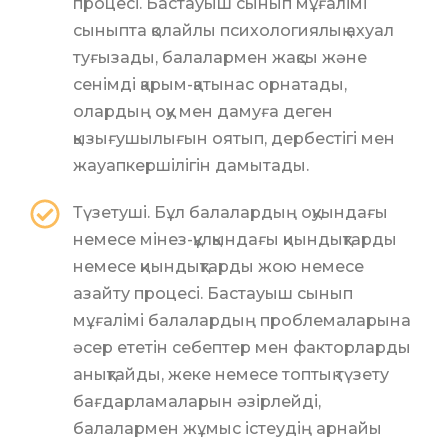
процесі. Бастауыш сынып мұғалімі
сыныпта қолайлы психологиялық ахуал
туғызады, балалармен жақсы және
сенімді қарым-қатынас орнатады,
олардың оқу мен дамуға деген
қызығушылығын оятып, дербестігі мен
жауапкершілігін дамытады.
Түзетуші. Бұл балалардың оқуындағы
немесе мінез-құлқындағы қиындықтарды
немесе қиындықтарды жою немесе
азайту процесі. Бастауыш сынып
мұғалімі балалардың проблемаларына
әсер ететін себептер мен факторларды
анықтайды, жеке немесе топтық түзету
бағдарламаларын әзірлейді,
балалармен жұмыс істеудің арнайы