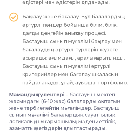
әдістері мен әдістерін қолданады.
Бақылау және бағалау. Бұл балалардың
әртүрлі пәндер бойынша білім, білік,
дағды деңгейін анықтау процесі.
Бастауыш сынып мұғалімі бақылау мен
бағалаудың әртүрлі түрлерін жүзеге
асырады: ағымдағы, аралық, қорытынды.
Бастауыш сынып мұғалімі әртүрлі
критерийлер мен бағалау шкаласын
пайдаланады: ұпай, ауызша, портфолио.
Мамандық түлектері
– бастауыш мектеп
жасындағы (6-10 жас) балаларды оқытатын
және тәрбиелейтін мұғалімдер. Бастауыш
сынып мұғалімі балалардың сауаттылық,
логикалық, шығармашылық, мәдениеттілік,
азаматтық негіздерін қалыптастырады.