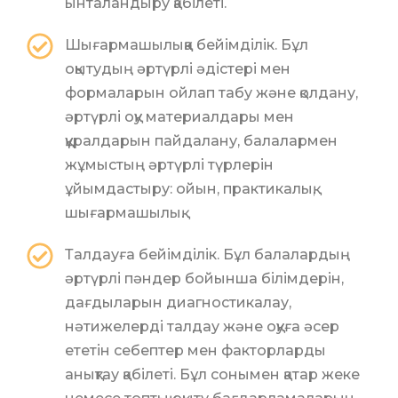
ынталандыру қабілеті.
Шығармашылыққа бейімділік. Бұл
оқытудың әртүрлі әдістері мен
формаларын ойлап табу және қолдану,
әртүрлі оқу материалдары мен
құралдарын пайдалану, балалармен
жұмыстың әртүрлі түрлерін
ұйымдастыру: ойын, практикалық,
шығармашылық.
Талдауға бейімділік. Бұл балалардың
әртүрлі пәндер бойынша білімдерін,
дағдыларын диагностикалау,
нәтижелерді талдау және оқуға әсер
ететін себептер мен факторларды
анықтау қабілеті. Бұл сонымен қатар жеке