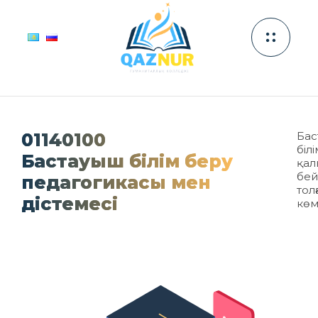
01140100
Бас
біл
Бастауыш білім беру
қал
бей
педагогикасы мен
тол
әдістемесі
көм