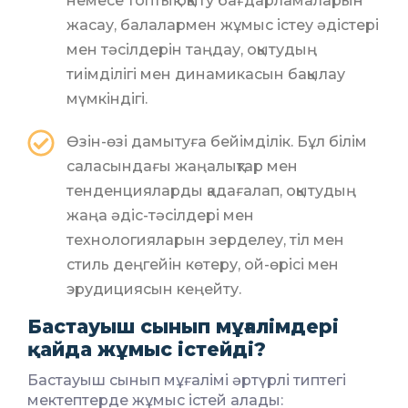
немесе топтық оқыту бағдарламаларын
жасау, балалармен жұмыс істеу әдістері
мен тәсілдерін таңдау, оқытудың
тиімділігі мен динамикасын бақылау
мүмкіндігі.
Өзін-өзі дамытуға бейімділік. Бұл білім
саласындағы жаңалықтар мен
тенденцияларды қадағалап, оқытудың
жаңа әдіс-тәсілдері мен
технологияларын зерделеу, тіл мен
стиль деңгейін көтеру, ой-өрісі мен
эрудициясын кеңейту.
Бастауыш сынып мұғалімдері
қайда жұмыс істейді?
Бастауыш сынып мұғалімі әртүрлі типтегі
мектептерде жұмыс істей алады: