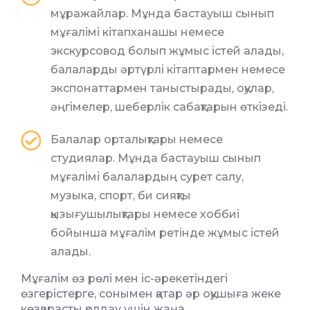
мұражайлар. Мұнда бастауыш сынып
мұғалімі кітапханашы немесе
экскурсовод болып жұмыс істей алады,
балаларды әртүрлі кітаптармен немесе
экспонаттармен таныстырады, оқулар,
әңгімелер, шеберлік сабақтарын өткізеді.
Балалар орталықтары немесе
студиялар. Мұнда бастауыш сынып
мұғалімі балалардың сурет салу,
музыка, спорт, би сияқты
қызығушылықтары немесе хоббиі
бойынша мұғалім ретінде жұмыс істей
алады.
Мұғалім өз рөлі мен іс-әрекетіндегі
өзгерістерге, сонымен қатар әр оқушыға жеке
көзқарасты қолдау үшін жаңа