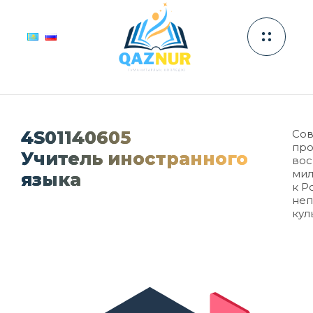
4S01140605
Сов
про
Учитель иностранного
вос
мил
языка
к Р
неп
кул